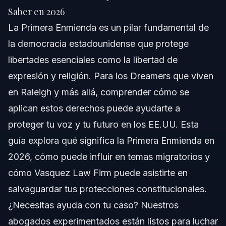
Respuesta Rápida
Saber en 2026
La Primera Enmienda es un pilar fundamental de
Comprendiendo la Primera Enmienda
la democracia estadounidense que protege
El Papel de la Primera Enmienda en Raleigh y Florida
libertades esenciales como la libertad de
expresión y religión. Para los Dreamers que viven
Paso a paso: Protegiendo tus Derechos como
Dreamer
en Raleigh y más allá, comprender cómo se
aplican estos derechos puede ayudarte a
Cómo Ayuda Vasquez Law Firm
proteger tu voz y tu futuro en los EE.UU. Esta
Lista de Documentos para Asuntos Relacionados
guía explora qué significa la Primera Enmienda en
con la Primera Enmienda
2026, cómo puede influir en temas migratorios y
Cronología: Qué Esperar al Hacer Valer Tus
Derechos
cómo Vasquez Law Firm puede asistirte en
salvaguardar tus protecciones constitucionales.
Costos y Factores que Afectan Tu Caso
¿Necesitas ayuda con tu caso? Nuestros
Errores Comunes en Casos de Primera Enmienda
abogados experimentados están listos para luchar
e Inmigración