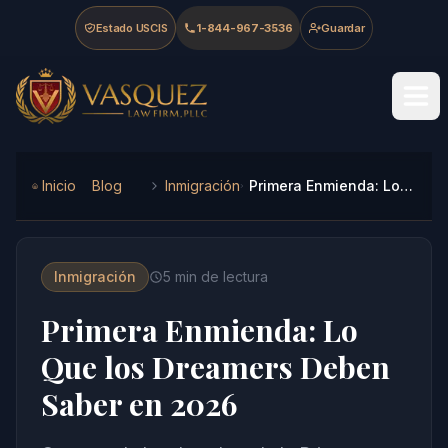
Skip to main content
Skip to navigation
Skip to footer
Estado USCIS
1-844-967-3536
Guardar
Vasquez Law Firm - Home
Inicio
Blog
Inmigración
Primera Enmienda: Lo Que los Dreamers Deben Saber en 2026
Inmigración
5
min de lectura
Primera Enmienda: Lo
Que los Dreamers Deben
Saber en 2026