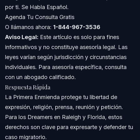
por ti. Se Habla Español.
Notas sobre NC y FL en Primera Enmienda e
Inmigración
Agenda Tu Consulta Gratis
O llámanos ahora:
Notas de Carolina del Norte
1-844-967-3536
Aviso Legal:
Este artículo es solo para fines
Notas de Florida
informativos y no constituye asesoría legal. Las
leyes varían según jurisdicción y circunstancias
Conceptos Generales a Nivel Nacional (las reglas
varían)
individuales. Para asesoría específica, consulta
Cuándo Llamar a un Abogado Ahora
con un abogado calificado.
Respuesta Rápida
Acerca de Vasquez Law Firm
La Primera Enmienda protege tu libertad de
Confianza y Experiencia del Abogado
expresión, religión, prensa, reunión y petición.
Para los Dreamers en Raleigh y Florida, estos
Preguntas Frecuentes
derechos son clave para expresarte y defender tu
¿Qué es la Primera Enmienda en términos sencillos?
caso migratorio.