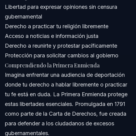
Libertad para expresar opiniones sin censura
¿Cuáles son los cinco derechos protegidos por la
Primera Enmienda?
gubernamental
¿Cómo afecta la Primera Enmienda los casos de
Derecho a practicar tu religión libremente
inmigración?
Acceso a noticias e información justa
¿Existen límites a los derechos de la Primera Enmienda?
Derecho a reunirte y protestar pacíficamente
¿Pueden los Dreamers usar la Primera Enmienda en
Protección para solicitar cambios al gobierno
audiencias de deportación?
Comprendiendo la Primera Enmienda
¿Cómo se aplica la libertad religiosa a los Dreamers?
Imagina enfrentar una audiencia de deportación
¿Qué debo hacer si ICE viola mis derechos de la
donde tu derecho a hablar libremente o practicar
Primera Enmienda?
tu fe está en duda. La Primera Enmienda protege
¿Cómo puede ayudar Vasquez Law Firm con casos de
inmigración relacionados con la Primera Enmienda?
estas libertades esenciales. Promulgada en 1791
Fuentes y Referencias
como parte de la Carta de Derechos, fue creada
para defender a los ciudadanos de excesos
gubernamentales.