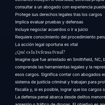
consultar a un abogado con experiencia puede 
¿Qué se considera defensa penal?
Protege sus derechos legales tras los cargos
¿Qué no debo decirle a mi abogado de defensa penal?
Implica evaluar pruebas y defensas
Incluye negociar acuerdos o ir a juicio
¿Los abogados de defensa penal ganan $500,000 al a
Requiere conocimiento del procedimiento pen
¿Cuáles son las defensas penales más comunes?
La acción legal oportuna es vital
¿Qué es la Defensa Penal?
¿Puedo representarme en un caso penal?
Imagine que fue arrestado en Smithfield, NC,
¿Cuánto tarda un caso penal típico en Smithfield?
comprende las herramientas legales y la repr
esos cargos. Significa contar con abogados e
¿Qué pasa si falto a una fecha de la corte?
sistema de justicia criminal y trabajan para pr
¿Los antecedentes penales son públicos en Carolina de
fiscalía y, si es posible, lograr que los cargo
La defensa penal abarca desde delitos menor
Fuentes y Referencias
agresión o tráfico de drogas. El objetivo es as