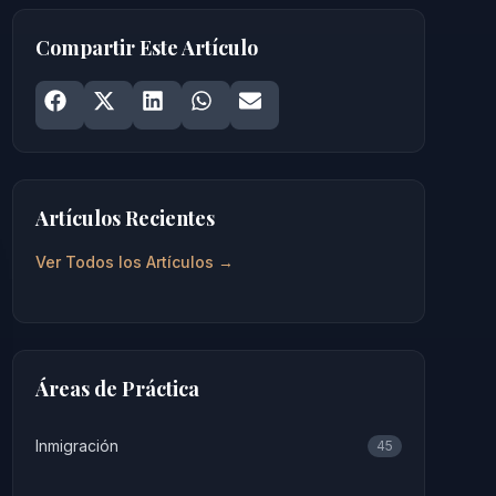
Compartir Este Artículo
Share on
Share on
Facebook
Share on
X
Share on
LinkedIn
Share on
WhatsApp
Email
Artículos Recientes
Ver Todos los Artículos →
Áreas de Práctica
Inmigración
45