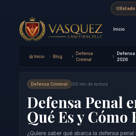
Skip to main content
Skip to navigation
Skip to footer
Estado
Inicio
Vasquez Law Firm - Home
Defensa
Defensa 
Inicio
Blog
Criminal
2026
Defensa Criminal
5
min de lectura
Defensa Penal e
Qué Es y Cómo 
¿Quiere saber qué abarca la defensa penal