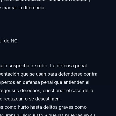
marcar la diferencia.
ño?
al de NC
 bajo sospecha de robo. La defensa penal
esentación que se usan para defenderse contra
xpertos en defensa penal que entienden el
oteger sus derechos, cuestionar el caso de la
l Norte?
s se reduzcan o se desestimen.
es como hurto hasta delitos graves como
egurar un juicio justo y que las pruebas en su