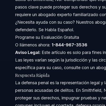
pasos clave puede proteger sus derechos y su
Paso a Paso: Qué Hacer Después de un Cargo
requiere un abogado experto familiarizado con 
¿Necesita ayuda con su caso? Nuestros abogad
Defensas Penales Comunes Explicadas
defenderlo. Se Habla Español.
Errores a Evitar en Casos de Defensa Penal
Programe su Evaluación Gratuita
O llámenos ahora:
1-844-967-3536
Cuándo Llamar a un Abogado de Defensa Penal
Aviso Legal:
Este artículo es solo para fines 
Cronograma y Qué Esperar en los Tribunales de 
Las leyes varían según la jurisdicción y las ci
específica para su caso, consulte con un abog
Costos y Honorarios para Defensa Penal
Respuesta Rápida
Sobre Vasquez Law Firm
La defensa penal es la representación legal y
personas acusadas de delitos. En Smithfield, 
Confianza y Experiencia del Abogado
proteger sus derechos, impugnar pruebas y neg
Preguntas Frecuentes
comunes incluyen el coartada, defensa propia 