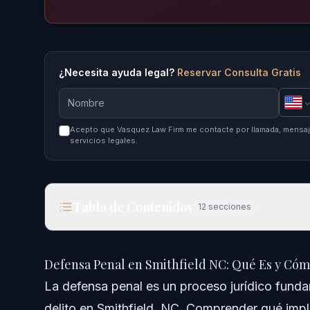
¿Necesita ayuda legal?
Reservar Consulta Gratis
Acepto que Vasquez Law Firm me contacte por llamada, mensaje
servicios legales.
Tabla de Contenidos
12
secciones
Defensa Penal en Smithfield NC: Qué Es y Cómo 
Defensa Penal en Smithfield NC: Qué Es y Cóm
Respuesta Rápida
La defensa penal es un proceso jurídico fund
delito en Smithfield, NC. Comprender qué impl
¿Qué es la Defensa Penal?